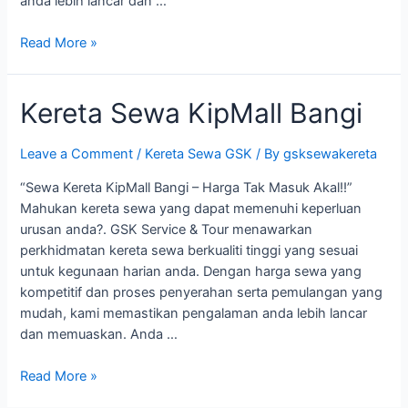
anda lebih lancar dan …
Kereta
Read More »
Sewa
Sungai
Kereta Sewa KipMall Bangi
Ramal
Dalam
Leave a Comment
/
Kereta Sewa GSK
/ By
gsksewakereta
“Sewa Kereta KipMall Bangi – Harga Tak Masuk Akal!!”
Mahukan kereta sewa yang dapat memenuhi keperluan
urusan anda?. GSK Service & Tour menawarkan
perkhidmatan kereta sewa berkualiti tinggi yang sesuai
untuk kegunaan harian anda. Dengan harga sewa yang
kompetitif dan proses penyerahan serta pemulangan yang
mudah, kami memastikan pengalaman anda lebih lancar
dan memuaskan. Anda …
Kereta
Read More »
Sewa