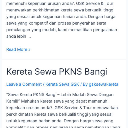
memenuhi keperluan urusan anda?. GSK Service & Tour
menawarkan perkhidmatan kereta sewa berkualiti tinggi
yang sesuai untuk kegunaan harian anda. Dengan harga
sewa yang kompetitif dan proses penyerahan serta
pemulangan yang mudah, kami memastikan pengalaman
anda lebih …
Kereta
Read More »
Sewa
Taman
Kereta Sewa PKNS Bangi
Putra
Kajang
Leave a Comment
/
Kereta Sewa GSK
/ By
gsksewakereta
“Sewa Kereta PKNS Bangi – Lebih Mudah Sewa Dengan
Kami!!” Mahukan kereta sewa yang dapat memenuhi
keperluan urusan anda?. GSK Service & Tour menawarkan
perkhidmatan kereta sewa berkualiti tinggi yang sesuai
untuk kegunaan harian anda. Dengan harga sewa yang
kompetitif dan proses penyerahan serta pemulangan yang