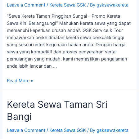
Leave a Comment
/
Kereta Sewa GSK
/ By
gsksewakereta
“Sewa Kereta Taman Pinggiran Sungai – Promo Kereta
Sewa Kini Berlangsung!” Mahukan kereta sewa yang dapat
memenuhi keperluan urusan anda?. GSK Service & Tour
menawarkan perkhidmatan kereta sewa berkualiti tinggi
yang sesuai untuk kegunaan harian anda. Dengan harga
sewa yang kompetitif dan proses penyerahan serta
pemulangan yang mudah, kami memastikan pengalaman
anda lebih lancar dan …
Kereta
Read More »
Sewa
Taman
Kereta Sewa Taman Sri
Pinggiran
Sungai
Bangi
Leave a Comment
/
Kereta Sewa GSK
/ By
gsksewakereta