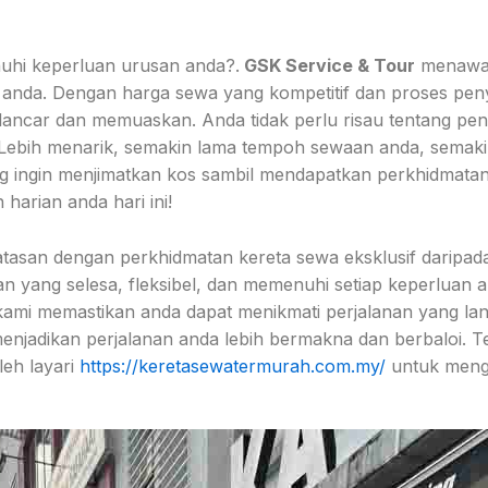
hi keperluan urusan anda?.
GSK Service & Tour
menawark
an anda. Dengan harga sewa yang kompetitif dan proses p
lancar dan memuaskan. Anda tidak perlu risau tentang pe
Lebih menarik, semakin lama tempoh sewaan anda, semakin
ang ingin menjimatkan kos sambil mendapatkan perkhidmatan
harian anda hari ini!
atasan dengan perkhidmatan kereta sewa eksklusif daripa
 yang selesa, fleksibel, dan memenuhi setiap keperluan a
kami memastikan anda dapat menikmati perjalanan yang lanc
njadikan perjalanan anda lebih bermakna dan berbaloi. Te
eh layari
https://keretasewatermurah.com.my/
untuk menget