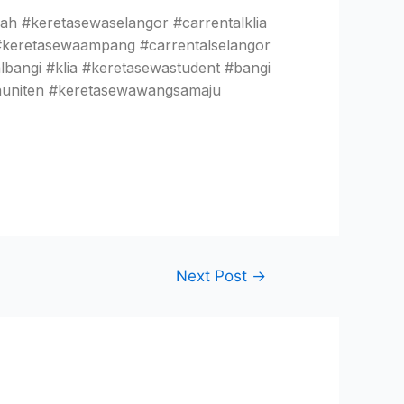
h #keretasewaselangor #carrentalklia
 #keretasewaampang #carrentalselangor
bangi #klia #keretasewastudent #bangi
wauniten #keretasewawangsamaju
Next Post
→