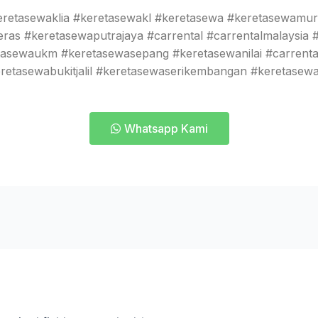
retasewaklia #keretasewakl #keretasewa #keretasewamura
as #keretasewaputrajaya #carrental #carrentalmalaysia
tasewaukm #keretasewasepang #keretasewanilai #carrental
retasewabukitjalil #keretasewaserikembangan #keretase
Whatsapp Kami