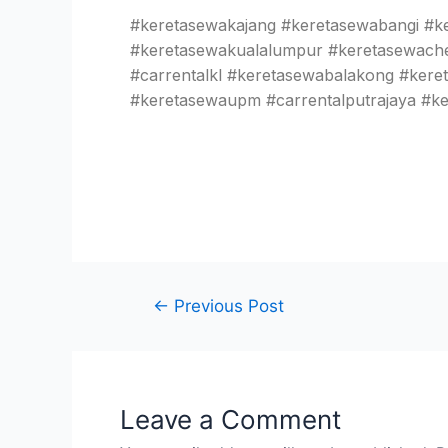
#keretasewakajang #keretasewabangi #ke
#keretasewakualalumpur #keretasewacher
#carrentalkl #keretasewabalakong #kere
#keretasewaupm #carrentalputrajaya #ke
←
Previous Post
Leave a Comment