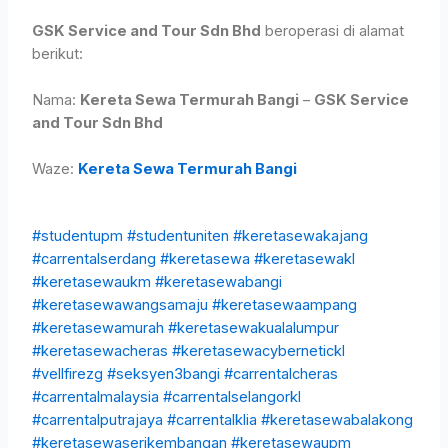
GSK Service and Tour Sdn Bhd
beroperasi di alamat
berikut:
Nama:
Kereta Sewa Termurah Bangi
–
GSK Service
and Tour Sdn Bhd
Waze:
Kereta Sewa Termurah Bangi
#studentupm
#studentuniten
#keretasewakajang
#carrentalserdang
#keretasewa
#keretasewakl
#keretasewaukm
#keretasewabangi
#keretasewawangsamaju
#keretasewaampang
#keretasewamurah
#keretasewakualalumpur
#keretasewacheras
#keretasewacybernetickl
#vellfirezg
#seksyen3bangi
#carrentalcheras
#carrentalmalaysia
#carrentalselangorkl
#carrentalputrajaya
#carrentalklia
#keretasewabalakong
#keretasewaserikembangan
#keretasewaupm