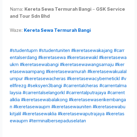
Nama:
Kereta Sewa Termurah Bangi
–
GSK Service
and Tour Sdn Bhd
Waze:
Kereta Sewa Termurah Bangi
#studentupm
#studentuniten
#keretasewakajang
#carr
entalserdang
#keretasewa
#keretasewakl
#keretasewa
ukm
#keretasewabangi
#keretasewawangsamaju
#ker
etasewaampang
#keretasewamurah
#keretasewakualal
umpur
#keretasewacheras
#keretasewacybernetickl
#v
ellfirezg
#seksyen3bangi
#carrentalcheras
#carrentalma
laysia
#carrentalselangorkl
#carrentalputrajaya
#carrent
alklia
#keretasewabalakong
#keretasewaserikembanga
n
#keretasewaupm
#keretasewauniten
#keretasewabu
kitjalil
#keretasewaklia
#keretasewaputrajaya
#keretas
ewaupm
#terminalbersepaduselatan