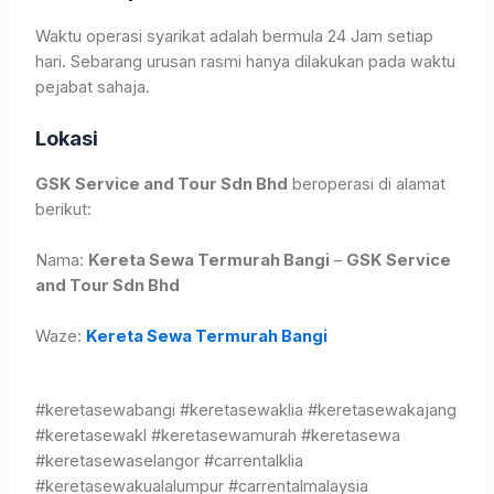
Waktu operasi syarikat adalah bermula 24 Jam setiap
hari. Sebarang urusan rasmi hanya dilakukan pada waktu
pejabat sahaja.
Lokasi
GSK Service and Tour Sdn Bhd
beroperasi di alamat
berikut:
Nama:
Kereta Sewa Termurah Bangi
–
GSK Service
and Tour Sdn Bhd
Waze:
Kereta Sewa Termurah Bangi
#keretasewabangi #keretasewaklia #keretasewakajang
#keretasewakl #keretasewamurah #keretasewa
#keretasewaselangor #carrentalklia
#keretasewakualalumpur #carrentalmalaysia