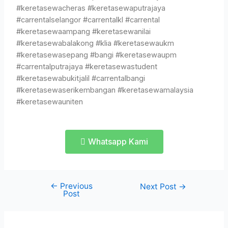
#keretasewacheras #keretasewaputrajaya
#carrentalselangor #carrentalkl #carrental
#keretasewaampang #keretasewanilai
#keretasewabalakong #klia #keretasewaukm
#keretasewasepang #bangi #keretasewaupm
#carrentalputrajaya #keretasewastudent
#keretasewabukitjalil #carrentalbangi
#keretasewaserikembangan #keretasewamalaysia
#keretasewauniten
Whatsapp Kami
←
Previous
Next Post
→
Post