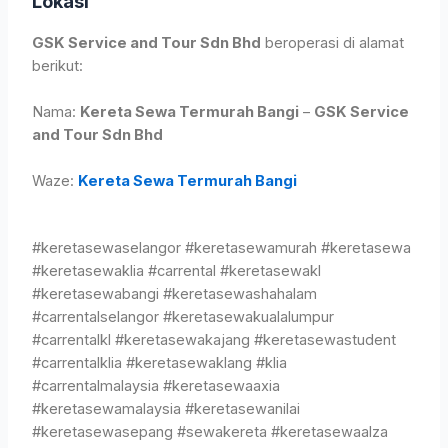
Lokasi
GSK Service and Tour Sdn Bhd
beroperasi di alamat
berikut:
Nama:
Kereta Sewa Termurah Bangi
–
GSK Service
and Tour Sdn Bhd
Waze:
Kereta Sewa Termurah Bangi
#keretasewaselangor #keretasewamurah #keretasewa
#keretasewaklia #carrental #keretasewakl
#keretasewabangi #keretasewashahalam
#carrentalselangor #keretasewakualalumpur
#carrentalkl #keretasewakajang #keretasewastudent
#carrentalklia #keretasewaklang #klia
#carrentalmalaysia #keretasewaaxia
#keretasewamalaysia #keretasewanilai
#keretasewasepang #sewakereta #keretasewaalza