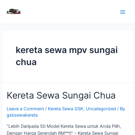
Skip
to
Main
content
Men
kereta sewa mpv sungai
chua
Kereta Sewa Sungai Chua
Leave a Comment
/
Kereta Sewa GSK
,
Uncategorized
/ By
gsksewakereta
“Lebih Daripada 50 Model Kereta Sewa untuk Anda Pilih,
Dengan Harga Serendah RM**!!” – Kereta Sewa Sungai