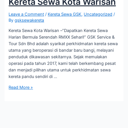
Kereta Sewa Kota Warisan
Leave a Comment
/
Kereta Sewa GSK
,
Uncategorized
/
By
gsksewakereta
Kereta Sewa Kota Warisan –”Dapatkan Kereta Sewa
Harian Bermula Serendah RMXX Sehari!” GSK Service &
Tour Sdn Bhd adalah syarikat perkhidmatan kereta sewa
utama yang beroperasi di bandar baru bangi, melayani
penduduk dikawasan sekitarnya. Sejak memulakan
operasi pada tahun 2017, kami telah berkembang pesat
dan menjadi pilihan utama untuk perkhidmatan sewa
kereta pandu sendiri di …
Kereta
Read More »
Sewa
Kota
Warisan