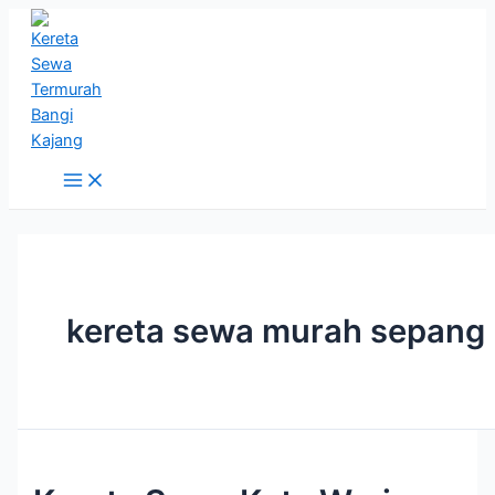
Skip
to
content
Main
Menu
kereta sewa murah sepang