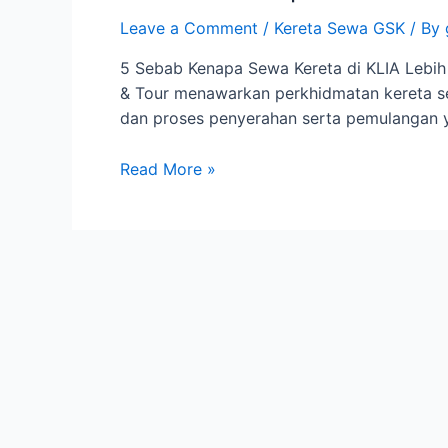
Leave a Comment
/
Kereta Sewa GSK
/ By
5 Sebab Kenapa Sewa Kereta di KLIA Lebi
& Tour menawarkan perkhidmatan kereta se
dan proses penyerahan serta pemulangan 
5
Read More »
Sebab
Kenapa
Sewa
Kereta
di
KLIA
Lebih
Jimat
Dengan
GSK