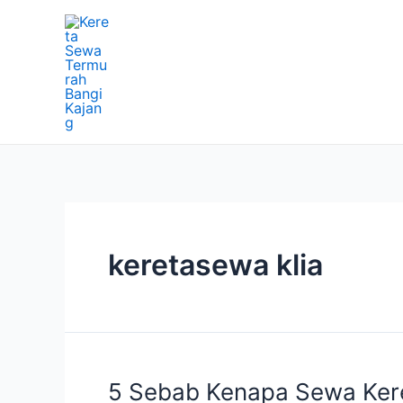
Skip
to
content
keretasewa klia
5 Sebab Kenapa Sewa Kere