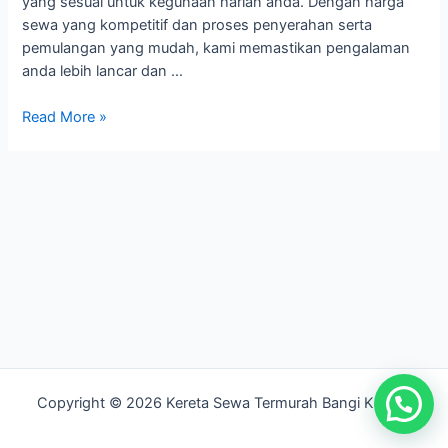
yang sesuai untuk kegunaan harian anda. Dengan harga
sewa yang kompetitif dan proses penyerahan serta
pemulangan yang mudah, kami memastikan pengalaman
anda lebih lancar dan …
Kereta
Read More »
Sewa
Sepang
Copyright © 2026 Kereta Sewa Termurah Bangi Kajang