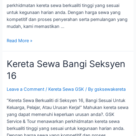
perkhidmatan kereta sewa berkualiti tinggi yang sesuai
untuk kegunaan harian anda. Dengan harga sewa yang
kompetitif dan proses penyerahan serta pemulangan yang
mudah, kami memastikan …
Kereta
Read More »
Sewa
Bangi
Kereta Sewa Bangi Seksyen
Seksyen
18
16
Leave a Comment
/
Kereta Sewa GSK
/ By
gsksewakereta
“Kereta Sewa Berkualiti di Seksyen 16, Bangi Sesuai Untuk
Keluarga, Pelajar, Atau Urusan Kerja!” Mahukan kereta sewa
yang dapat memenuhi keperluan urusan anda?. GSK
Service & Tour menawarkan perkhidmatan kereta sewa
berkualiti tinggi yang sesuai untuk kegunaan harian anda.
Dengan harga sewa yang kompetitif dan proses