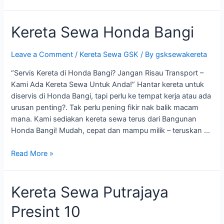
Sewa
Econsave
Kereta Sewa Honda Bangi
Bangi
Leave a Comment
/
Kereta Sewa GSK
/ By
gsksewakereta
“Servis Kereta di Honda Bangi? Jangan Risau Transport –
Kami Ada Kereta Sewa Untuk Anda!” Hantar kereta untuk
diservis di Honda Bangi, tapi perlu ke tempat kerja atau ada
urusan penting?. Tak perlu pening fikir nak balik macam
mana. Kami sediakan kereta sewa terus dari Bangunan
Honda Bangi! Mudah, cepat dan mampu milik – teruskan …
Kereta
Read More »
Sewa
Honda
Kereta Sewa Putrajaya
Bangi
Presint 10