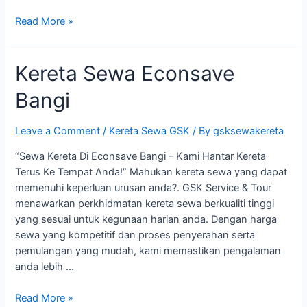
Kereta
Read More »
Sewa
Bandar
Kereta Sewa Econsave
Baru
Bangi
Bangi
Leave a Comment
/
Kereta Sewa GSK
/ By
gsksewakereta
“Sewa Kereta Di Econsave Bangi – Kami Hantar Kereta
Terus Ke Tempat Anda!” Mahukan kereta sewa yang dapat
memenuhi keperluan urusan anda?. GSK Service & Tour
menawarkan perkhidmatan kereta sewa berkualiti tinggi
yang sesuai untuk kegunaan harian anda. Dengan harga
sewa yang kompetitif dan proses penyerahan serta
pemulangan yang mudah, kami memastikan pengalaman
anda lebih …
Kereta
Read More »