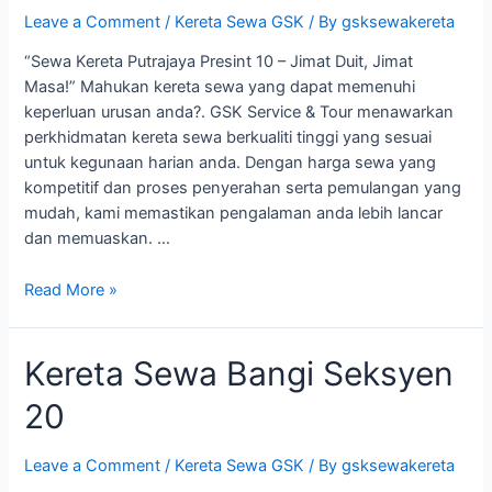
Leave a Comment
/
Kereta Sewa GSK
/ By
gsksewakereta
“Sewa Kereta Putrajaya Presint 10 – Jimat Duit, Jimat
Masa!” Mahukan kereta sewa yang dapat memenuhi
keperluan urusan anda?. GSK Service & Tour menawarkan
perkhidmatan kereta sewa berkualiti tinggi yang sesuai
untuk kegunaan harian anda. Dengan harga sewa yang
kompetitif dan proses penyerahan serta pemulangan yang
mudah, kami memastikan pengalaman anda lebih lancar
dan memuaskan. …
Kereta
Read More »
Sewa
Putrajaya
Kereta Sewa Bangi Seksyen
Presint
10
20
Leave a Comment
/
Kereta Sewa GSK
/ By
gsksewakereta