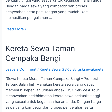
berkualiti tinggi yang sesuai untuk kegunaan harian anda.
Dengan harga sewa yang kompetitif dan proses
penyerahan serta pemulangan yang mudah, kami
memastikan pengalaman …
Kereta
Read More »
Sewa
GSK
Kereta Sewa Taman
Bangi
Cempaka Bangi
Leave a Comment
/
Kereta Sewa GSK
/ By
gsksewakereta
“Sewa Kereta Murah Taman Cempaka Bangi – Promosi
Terbaik Bulan Ini!” Mahukan kereta sewa yang dapat
memenuhi keperluan urusan anda?. GSK Service & Tour
menawarkan perkhidmatan kereta sewa berkualiti tinggi
yang sesuai untuk kegunaan harian anda. Dengan harga
sewa yang kompetitif dan proses penyerahan serta