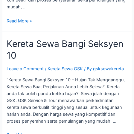
kompetitif dan proses penyerahan serta pemulangan yang
mudah, …
Kereta
Read More »
Sewa
Bangi
Kereta Sewa Bangi Seksyen
Seksyen
11
10
Leave a Comment
/
Kereta Sewa GSK
/ By
gsksewakereta
“Kereta Sewa Bangi Seksyen 10 – Hujan Tak Mengganggu,
Kereta Sewa Buat Perjalanan Anda Lebih Selesa!” Kereta
anda tak boleh pandu ketika hujan?, Sewa jelah dengan
GSK. GSK Service & Tour menawarkan perkhidmatan
kereta sewa berkualiti tinggi yang sesuai untuk kegunaan
harian anda. Dengan harga sewa yang kompetitif dan
proses penyerahan serta pemulangan yang mudah, …