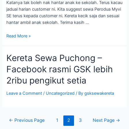
Katanya tak boleh nak hantar anak ke sekolah. Terus kacau
jadual harian customer ni. Kita suggest sewa Perodua Myvi
SE terus kepada customer ni. Kereta kecik saja dan sesuai
hantar ambil anak sekolah. Terima kasih …
Kereta
Read More »
Sewa
Bangi
Kereta Sewa Puchong –
Kajang
,
Facebook rasmi GSK lebih
Semenyih
,
2ribu pengikut setia
Nilai
,
Leave a Comment
/
Uncategorized
/ By
gsksewakereta
Serdang
Posts
←
Previous Page
1
2
3
Next Page
→
pagination