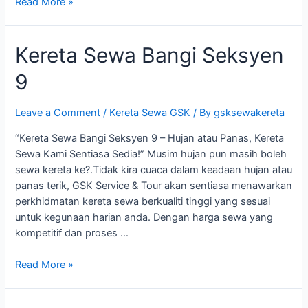
Kereta
Read More »
Sewa
Bangi
Kereta Sewa Bangi Seksyen
Seksyen
10
9
Leave a Comment
/
Kereta Sewa GSK
/ By
gsksewakereta
“Kereta Sewa Bangi Seksyen 9 – Hujan atau Panas, Kereta
Sewa Kami Sentiasa Sedia!” Musim hujan pun masih boleh
sewa kereta ke?.Tidak kira cuaca dalam keadaan hujan atau
panas terik, GSK Service & Tour akan sentiasa menawarkan
perkhidmatan kereta sewa berkualiti tinggi yang sesuai
untuk kegunaan harian anda. Dengan harga sewa yang
kompetitif dan proses …
Kereta
Read More »
Sewa
Bangi