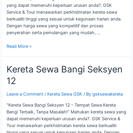
yang dapat memenuhi keperluan urusan anda?. GSK
Service & Tour menawarkan perkhidmatan kereta sewa
berkualiti tinggi yang sesuai untuk kegunaan harian anda.
Dengan harga sewa yang kompetitif dan proses
penyerahan serta pemulangan yang mudah, …
Kereta
Read More »
Sewa
Bangi
Kereta Sewa Bangi Seksyen
Seksyen
15
12
Leave a Comment
/
Kereta Sewa GSK
/ By
gsksewakereta
“Kereta Sewa Bangi Seksyen 12 – Tempat Sewa Kereta
Bangi Terbaik, Tanpa Masalah!” Mahukan kereta sewa yang
dapat memenuhi keperluan urusan anda?. GSK Service &
Tour menawarkan perkhidmatan kereta sewa berkualiti
tinggi yang sesuai untuk kegunaan harian anda. Dengan