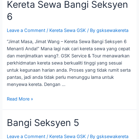
Kereta Sewa Bangi Seksyen
Seksyen
9
6
Leave a Comment
/
Kereta Sewa GSK
/ By
gsksewakereta
“Jimat Masa, Jimat Wang – Kereta Sewa Bangi Seksyen 6
Menanti Anda!” Mana lagi nak cari kereta sewa yang cepat
dan menjimatkan wang?. GSK Service & Tour menawarkan
perkhidmatan kereta sewa berkualiti tinggi yang sesuai
untuk kegunaan harian anda. Proses yang tidak rumit serta
pantas, jadi anda tidak perlu menunggu lama untuk
menyewa kereta. Dengan …
Kereta
Read More »
Sewa
Bangi
Bangi Seksyen 5
Seksyen
6
Leave a Comment
/
Kereta Sewa GSK
/ By
gsksewakereta